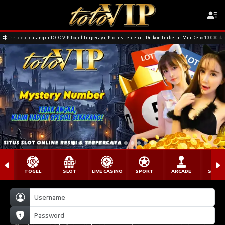
Selamat datang di TOTO VIP Togel Terpecaya, Proses tercepat, Diskon terbesar Min Depo 10.000 d
TOGEL
SLOT
LIVE CASINO
SPORT
ARCADE
SABU